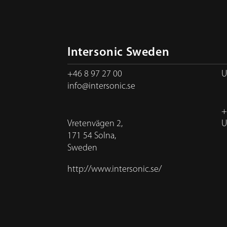
Intersonic Sweden
+46 8 97 27 00
U
info@intersonic.se
+
Vretenvägen 2,
U
171 54 Solna,
Sweden
http://www.intersonic.se/