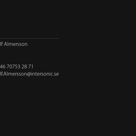
lf Almersson
46 70753 28 71
lf.Almersson@intersonic.se